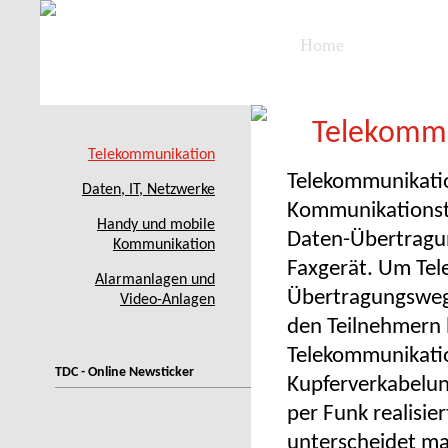
Home
Geschäfts
Telekomm
Telekommunikation
Telekommunikation
Daten, IT, Netzwerke
Kommunikationste
Handy und mobile
Daten-Übertragun
Kommunikation
Faxgerät. Um Te
Alarmanlagen und
Übertragungsweg
Video-Anlagen
den Teilnehmern h
Telekommunikatio
TDC - Online Newsticker
Kupferverkabelung
per Funk realisie
unterscheidet ma