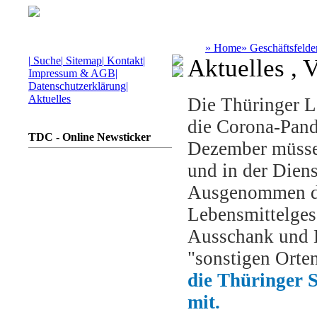
»
Home
»
Geschäftsfelde
|
Suche
|
Sitemap
|
Kontakt
|
Aktuelles , V
Impressum & AGB
|
Datenschutzerklärung
|
Aktuelles
Die Thüringer 
die Corona-Pand
TDC - Online Newsticker
Dezember müssen
und in der Diens
Ausgenommen da
Lebensmittelges
Ausschank und 
"sonstigen Orte
die Thüringer S
mit.