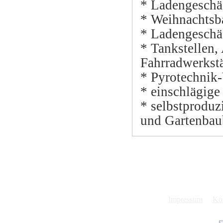
* Ladengeschäf
* Weihnachtsb
* Ladengeschä
* Tankstellen,
Fahrradwerkstä
* Pyrotechnik-
* einschlägige 
* selbstprodu
und Gartenbau
Impressum
Ko